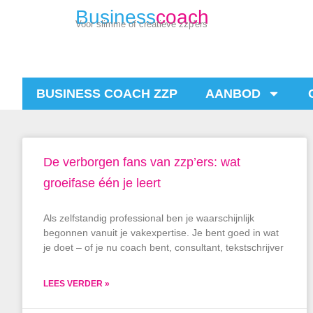
Business
coach
Voor slimme of creatieve zzp'ers
BUSINESS COACH ZZP
AANBOD
De verborgen fans van zzp’ers: wat
groeifase één je leert
Als zelfstandig professional ben je waarschijnlijk
begonnen vanuit je vakexpertise. Je bent goed in wat
je doet – of je nu coach bent, consultant, tekstschrijver
LEES VERDER »