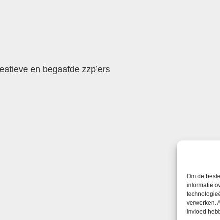
reatieve en begaafde zzp’ers
Om de beste 
informatie o
technologieë
verwerken. A
invloed heb