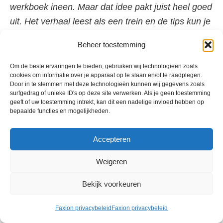
werkboek ineen. Maar dat idee pakt juist heel goed
uit. Het verhaal leest als een trein en de tips kun je
direct toepassen. Stap voor stap krijg je daarmee
Beheer toestemming
een beeld van wat je te doen staat in je bedrijf.
Aanrader!
Om de beste ervaringen te bieden, gebruiken wij technologieën zoals
cookies om informatie over je apparaat op te slaan en/of te raadplegen.
N.H.B. Offenberg op
managementboek.nl
Door in te stemmen met deze technologieën kunnen wij gegevens zoals
surfgedrag of unieke ID's op deze site verwerken. Als je geen toestemming
geeft of uw toestemming intrekt, kan dit een nadelige invloed hebben op
Het idee van een managementboek in romanvorm
bepaalde functies en mogelijkheden.
sprak mij onmiddellijk aan en het bleek ook echt te
werken. Ik heb het boek in één keer uitgelezen en
Accepteren
begon al tijdens het lezen automatisch de tips die
Weigeren
de personages voor hun bedrijf kregen te vertalen
naar mijn eigen situatie. De stappen naar het
Bekijk voorkeuren
vinden en houden van ‘fans’ zijn heel praktisch en
de hoofdstukken worden steeds afgesloten met
Faxion privacybeleid
Faxion privacybeleid
concrete opdrachten (die de personages in het