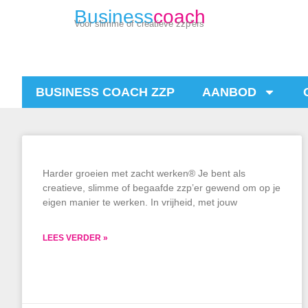
Business
coach
Voor slimme of creatieve zzp'ers
BUSINESS COACH ZZP
AANBOD
Harder groeien met zacht werken® Je bent als
creatieve, slimme of begaafde zzp’er gewend om op je
eigen manier te werken. In vrijheid, met jouw
LEES VERDER »