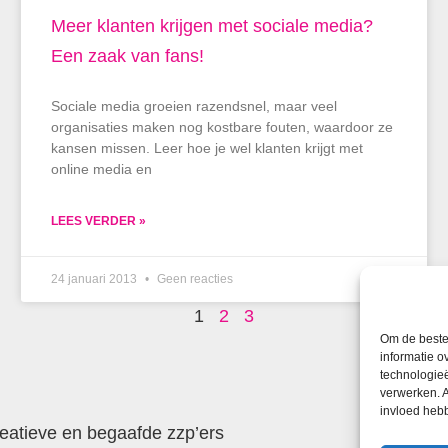
Meer klanten krijgen met sociale media?
Een zaak van fans!
Sociale media groeien razendsnel, maar veel
organisaties maken nog kostbare fouten, waardoor ze
kansen missen. Leer hoe je wel klanten krijgt met
online media en
LEES VERDER »
24 januari 2013
Geen reacties
1
2
3
Om de beste 
informatie o
technologieë
verwerken. A
invloed heb
reatieve en begaafde zzp’ers