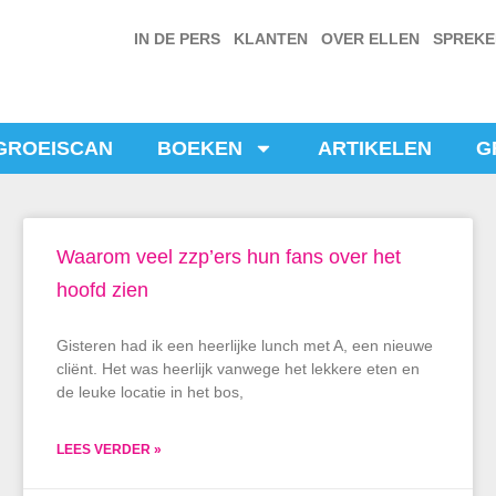
IN DE PERS
KLANTEN
OVER ELLEN
SPREK
GROEISCAN
BOEKEN
ARTIKELEN
G
Waarom veel zzp’ers hun fans over het
hoofd zien
Gisteren had ik een heerlijke lunch met A, een nieuwe
cliënt. Het was heerlijk vanwege het lekkere eten en
de leuke locatie in het bos,
LEES VERDER »