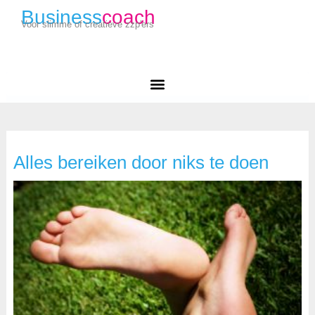
Business
coach
Voor slimme of creatieve zzp'ers
Alles bereiken door niks te doen