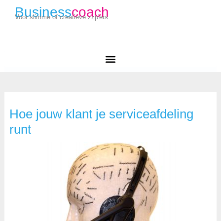
Business
coach
Voor slimme of creatieve zzp'ers
Hoe jouw klant je serviceafdeling
runt