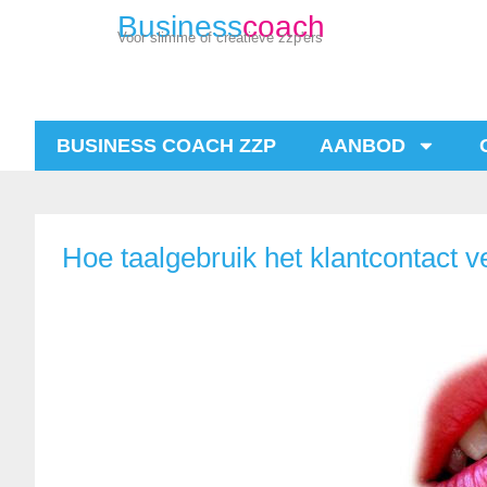
Business
coach
Voor slimme of creatieve zzp'ers
BUSINESS COACH ZZP
AANBOD
Hoe taalgebruik het klantcontact v