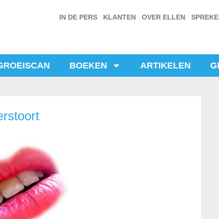
IN DE PERS
KLANTEN
OVER ELLEN
SPREK
GROEISCAN
BOEKEN
ARTIKELEN
G
erstoort