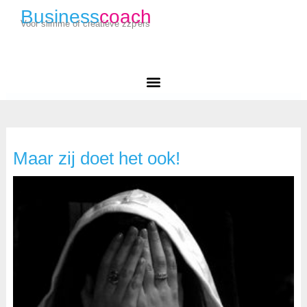
Business
coach
Voor slimme of creatieve zzp'ers
Maar zij doet het ook!