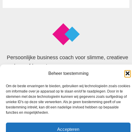
Persoonlijke business coach voor slimme, creatieve
en begaafde zzp’ers
Beheer toestemming
© 2026 Faxion
Om de beste ervaringen te bieden, gebruiken wij technologieën zoals cookies
om informatie over je apparaat op te slaan en/of te raadplegen. Door in te
stemmen met deze technologieën kunnen wij gegevens zoals surfgedrag of
unieke ID's op deze site verwerken. Als je geen toestemming geeft of uw
toestemming intrekt, kan dit een nadelige invloed hebben op bepaalde
functies en mogelijkheden.
Accepteren