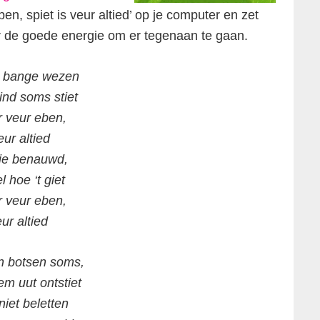
n, spiet is veur altied’ op je computer en zet
r de goede energie om er tegenaan te gaan.
t bange wezen
ind soms stiet
r veur eben,
eur altied
ie benauwd,
l hoe ‘t giet
r veur eben,
eur altied
n botsen soms,
em uut ontstiet
niet beletten