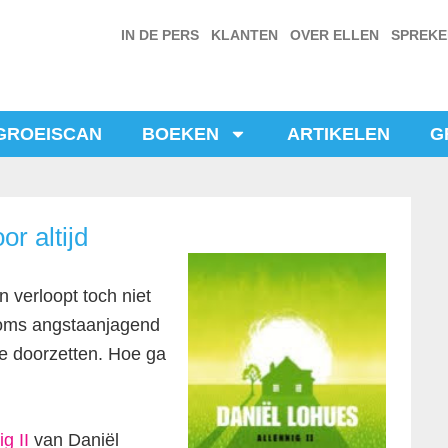
IN DE PERS
KLANTEN
OVER ELLEN
SPREK
GROEISCAN
BOEKEN
ARTIKELEN
G
or altijd
n verloopt toch niet
 soms angstaanjagend
 je doorzetten. Hoe ga
ig II
van Daniël