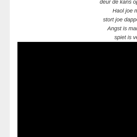
deur de kans op
Haol joe m
stort joe dapp
Angst is ma
spiet is v