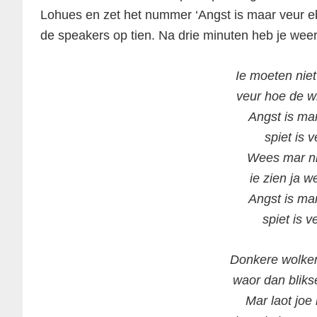
Lohues en zet het nummer ‘Angst is maar veur ebe
de speakers op tien. Na drie minuten heb je wee
Ie moeten nie
veur hoe de w
Angst is ma
spiet is v
Wees mar n
ie zien ja we
Angst is ma
spiet is v
Donkere wolke
waor dan bliks
Mar laot joe 