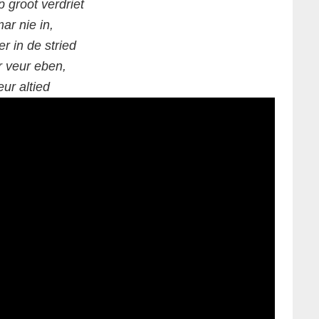
 groot verdriet
ar nie in,
er in de stried
r veur eben,
eur altied