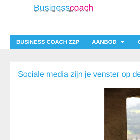
Business
coach
Voor slimme of creatieve zzp'ers
BUSINESS COACH ZZP
AANBOD
Sociale media zijn je venster op d