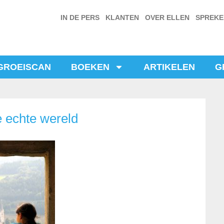
IN DE PERS
KLANTEN
OVER ELLEN
SPREK
GROEISCAN
BOEKEN
ARTIKELEN
G
e echte wereld