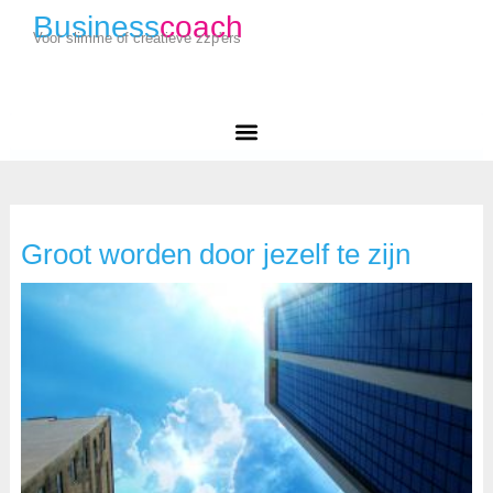
Business
coach
Voor slimme of creatieve zzp'ers
Groot worden door jezelf te zijn