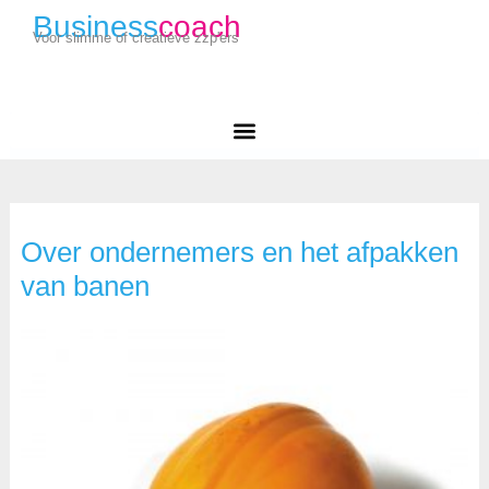
Business
coach
Voor slimme of creatieve zzp'ers
Over ondernemers en het afpakken
van banen