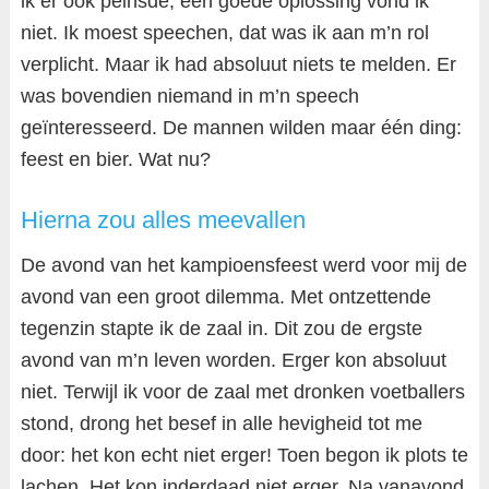
ik er ook peinsde, een goede oplossing vond ik
niet. Ik moest speechen, dat was ik aan m’n rol
verplicht. Maar ik had absoluut niets te melden. Er
was bovendien niemand in m’n speech
geïnteresseerd. De mannen wilden maar één ding:
feest en bier. Wat nu?
Hierna zou alles meevallen
De avond van het kampioensfeest werd voor mij de
avond van een groot dilemma. Met ontzettende
tegenzin stapte ik de zaal in. Dit zou de ergste
avond van m’n leven worden. Erger kon absoluut
niet. Terwijl ik voor de zaal met dronken voetballers
stond, drong het besef in alle hevigheid tot me
door: het kon echt niet erger! Toen begon ik plots te
lachen. Het kon inderdaad niet erger. Na vanavond