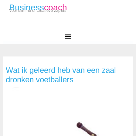
Business
coach
Voor slimme of creatieve zzp'ers
Wat ik geleerd heb van een zaal
dronken voetballers