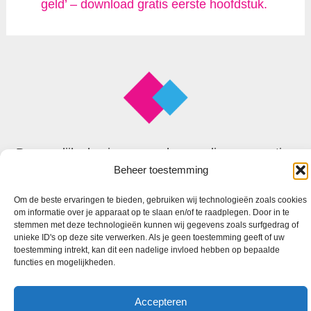
geld’ – download gratis eerste hoofdstuk.
Persoonlijke business coach voor slimme, creatieve
Beheer toestemming
en begaafde zzp’ers
Om de beste ervaringen te bieden, gebruiken wij technologieën zoals cookies
om informatie over je apparaat op te slaan en/of te raadplegen. Door in te
© 2026 Faxion
stemmen met deze technologieën kunnen wij gegevens zoals surfgedrag of
unieke ID's op deze site verwerken. Als je geen toestemming geeft of uw
toestemming intrekt, kan dit een nadelige invloed hebben op bepaalde
functies en mogelijkheden.
Accepteren