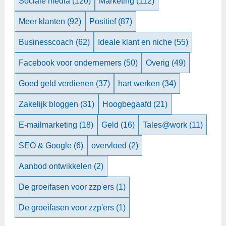
Sociale media
(120)
Marketing
(112)
Meer klanten
(92)
Positief
(87)
Businesscoach
(62)
Ideale klant en niche
(55)
Facebook voor ondernemers
(50)
Overig
(49)
Goed geld verdienen
(37)
hart werken
(34)
Zakelijk bloggen
(31)
Hoogbegaafd
(21)
E-mailmarketing
(18)
Geld
(16)
Tales@work
(11)
SEO & Google
(6)
overvloed
(2)
Aanbod ontwikkelen
(2)
De groeifasen voor zzp'ers
(1)
De groeifasen voor zzp'ers
(1)