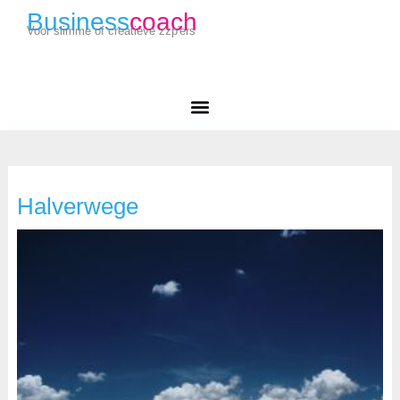
Business
coach
Voor slimme of creatieve zzp'ers
Halverwege