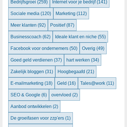
Bedrijfsgroei
(259)
Internet voor je bedrijf
(141)
Sociale media
(120)
Marketing
(112)
Meer klanten
(92)
Positief
(87)
Businesscoach
(62)
Ideale klant en niche
(55)
Facebook voor ondernemers
(50)
Overig
(49)
Goed geld verdienen
(37)
hart werken
(34)
Zakelijk bloggen
(31)
Hoogbegaafd
(21)
E-mailmarketing
(18)
Geld
(16)
Tales@work
(11)
SEO & Google
(6)
overvloed
(2)
Aanbod ontwikkelen
(2)
De groeifasen voor zzp'ers
(1)