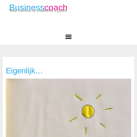
Business
coach
Voor slimme of creatieve zzp'ers
Eigenlijk…