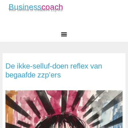
Business
coach
Voor slimme of creatieve zzp'ers
De ikke-selluf-doen reflex van
begaafde zzp’ers