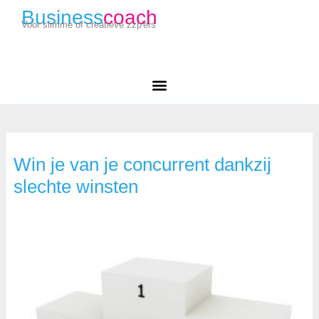
Business
coach
Voor slimme of creatieve zzp'ers
Win je van je concurrent dankzij
slechte winsten