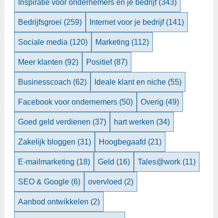
Inspiratie voor ondernemers en je bedrijf
(343)
Bedrijfsgroei
(259)
Internet voor je bedrijf
(141)
Sociale media
(120)
Marketing
(112)
Meer klanten
(92)
Positief
(87)
Businesscoach
(62)
Ideale klant en niche
(55)
Facebook voor ondernemers
(50)
Overig
(49)
Goed geld verdienen
(37)
hart werken
(34)
Zakelijk bloggen
(31)
Hoogbegaafd
(21)
E-mailmarketing
(18)
Geld
(16)
Tales@work
(11)
SEO & Google
(6)
overvloed
(2)
Aanbod ontwikkelen
(2)