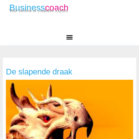
Business
coach
Voor slimme of creatieve zzp'ers
De slapende draak