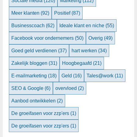
Sociale media
(120)
Marketing
(112)
Meer klanten
(92)
Positief
(87)
Businesscoach
(62)
Ideale klant en niche
(55)
Facebook voor ondernemers
(50)
Overig
(49)
Goed geld verdienen
(37)
hart werken
(34)
Zakelijk bloggen
(31)
Hoogbegaafd
(21)
E-mailmarketing
(18)
Geld
(16)
Tales@work
(11)
SEO & Google
(6)
overvloed
(2)
Aanbod ontwikkelen
(2)
De groeifasen voor zzp'ers
(1)
De groeifasen voor zzp'ers
(1)