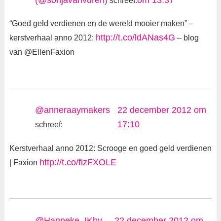
(@sonjavanvuren)
om 13:37
schreef:
“Goed geld verdienen en de wereld mooier maken” –
http://t.co/ldANas4G
kerstverhaal anno 2012:
– blog
van @EllenFaxion
@anneraaymakers
22 december 2012 om
17:10
schreef:
Kerstverhaal anno 2012: Scrooge en goed geld verdienen
http://t.co/fizFXOLE
| Faxion
@Hanneke_IKbv
22 december 2012 om