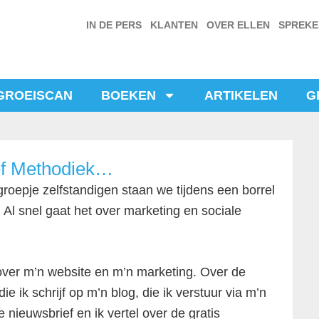
IN DE PERS
KLANTEN
OVER ELLEN
SPREK
GROEISCAN
BOEKEN
ARTIKELEN
G
ef Methodiek…
roepje zelfstandigen staan we tijdens een borrel
. Al snel gaat het over marketing en sociale
 over m’n website en m’n marketing. Over de
die ik schrijf op m’n blog, die ik verstuur via m’n
e nieuwsbrief en ik vertel over de gratis