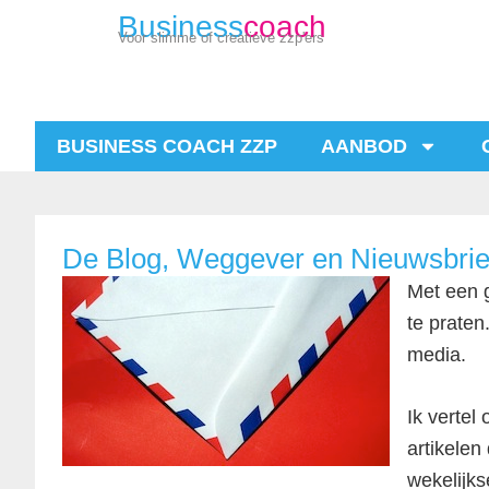
Business
coach
Voor slimme of creatieve zzp'ers
BUSINESS COACH ZZP
AANBOD
De Blog, Weggever en Nieuwsbri
Met een g
te praten
media.
Ik vertel
artikelen 
wekelijks