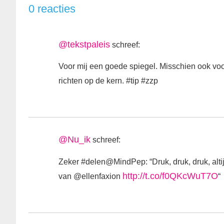
0 reacties
@tekstpaleis
schreef:
Voor mij een goede spiegel. Misschien ook voo
richten op de kern. #tip #zzp
@Nu_ik
schreef:
Zeker #delen@MindPep: “Druk, druk, druk, altij
http://t.co/f0QKcWuT7O
van @ellenfaxion
“