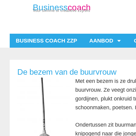
Business
coach
Voor slimme of creatieve zzp'ers
BUSINESS COACH ZZP
AANBOD
De bezem van de buurvrouw
Met een bezem is ze druk
buurvrouw. Ze veegt onzi
gordijnen, plukt onkruid
schoonmaken, poetsen. In 
Ondertussen zit buurman o
knipogend naar die jonge