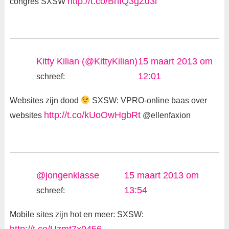
http://t.co/BnIQ3gZd3i
congres SXSW
Kitty Kilian (@KittyKilian)
15 maart 2013 om
12:01
schreef:
Websites zijn dood
SXSW: VPRO-online baas over
http://t.co/kUoOwHgbRt
websites
@ellenfaxion
@jongenklasse
15 maart 2013 om
13:54
schreef:
Mobile sites zijn hot en meer: SXSW: