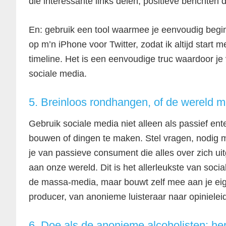
die interessante links delen, positieve berichten d
En: gebruik een tool waarmee je eenvoudig begint 
op m’n iPhone voor Twitter, zodat ik altijd start 
timeline. Het is een eenvoudige truc waardoor je ve
sociale media.
5. Breinloos rondhangen, of de wereld 
Gebruik sociale media niet alleen als passief ent
bouwen of dingen te maken. Stel vragen, nodig
je van passieve consument die alles over zich ui
aan onze wereld. Dit is het allerleukste van soc
de massa-media, maar bouwt zelf mee aan je ei
producer, van anonieme luisteraar naar opinieleid
6. Doe als de anonieme alcoholisten: he