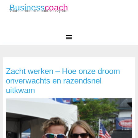
Business
coach
Voor slimme of creatieve zzp'ers
Zacht werken – Hoe onze droom
onverwachts en razendsnel
uitkwam