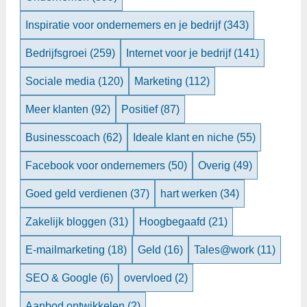
Inspiratie voor ondernemers en je bedrijf
(343)
Bedrijfsgroei
(259)
Internet voor je bedrijf
(141)
Sociale media
(120)
Marketing
(112)
Meer klanten
(92)
Positief
(87)
Businesscoach
(62)
Ideale klant en niche
(55)
Facebook voor ondernemers
(50)
Overig
(49)
Goed geld verdienen
(37)
hart werken
(34)
Zakelijk bloggen
(31)
Hoogbegaafd
(21)
E-mailmarketing
(18)
Geld
(16)
Tales@work
(11)
SEO & Google
(6)
overvloed
(2)
Aanbod ontwikkelen
(2)