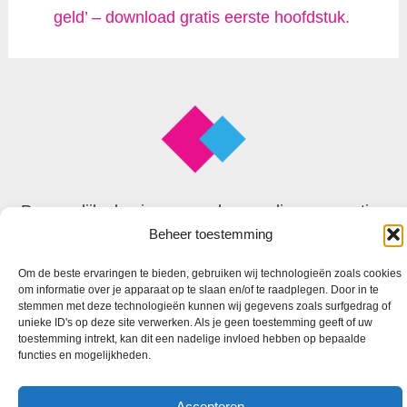
geld’ – download gratis eerste hoofdstuk.
Persoonlijke business coach voor slimme, creatieve
Beheer toestemming
en begaafde zzp’ers
Om de beste ervaringen te bieden, gebruiken wij technologieën zoals cookies
om informatie over je apparaat op te slaan en/of te raadplegen. Door in te
© 2026 Faxion
stemmen met deze technologieën kunnen wij gegevens zoals surfgedrag of
unieke ID's op deze site verwerken. Als je geen toestemming geeft of uw
toestemming intrekt, kan dit een nadelige invloed hebben op bepaalde
functies en mogelijkheden.
Accepteren